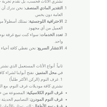
نشتري الأثاث فحسب، بل نقدم تجربة خ
التقدير المادي المنصف:
نحن ندرك أن ال
العامة دون بخس.
الاحترافية اللوجستية:
نمتلك أسطولاً من
العميل من أي مجهود.
تعدد الخدمات:
سواء كنت تبيع غرفة نوم 
واحد.
الانتشار السريع:
نحن نغطي كافة أحياء ا
ثانياً: أنواع الأثاث المستعمل الذي نشت
في
محل المتميز
، نفتح أبوابنا لشراء كا
1. غرف النوم (الركن الأكثر طلباً)
نشتري كافة موديلات غرف النوم، مع ا
غرف النوم الكلاسيكية:
المصنوعة من خشب 
غرف النوم المودرن:
التصاميم الحديثة (ا
غرف نوم الأطفال:
التي تمتاز بالألوان ا