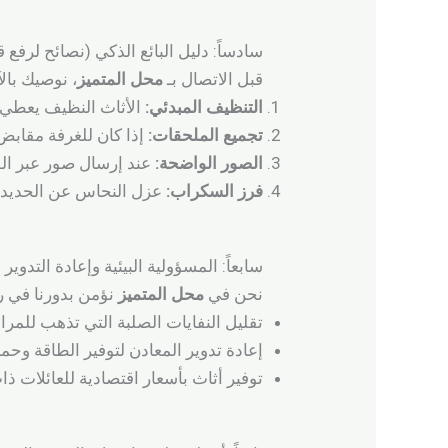
سادساً: دليل البائع الذكي (نصائح لرفع ق
قبل الاتصال بـ
محل المتميز
، نوصيك با
التنظيف المبدئي:
الأثاث النظيف يعطي انط
تجميع الملحقات:
إذا كان للغرفة مقابض
الصور الواضحة:
عند إرسال صور عبر الو
فرز السكراب:
عزل النحاس عن الحديد 
سابعاً: المسؤولية البيئية وإعادة التدوير
نحن في
محل المتميز
نؤمن بدورنا في رؤية المملكة 2030 من خلال الاستدامة. 
تقليل النفايات الصلبة التي تذهب للمرا
إعادة تدوير المعادن لتوفير الطاقة وحماي
توفير أثاث بأسعار اقتصادية للعائلات ذا