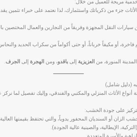
دمية مريحة للعميل من خلال:
أثاث جزء من ذكرياتك واستثمارك، لذا نعتمد على خبراء تثمين يقدرو
 سيارات النقل المجهزة وفريقاً من النجارين والعمال المختصين با
فاخرة، أو مكيفاً خرباناً، أو حتى أكواماً من سكراب الحديد وال
لمدينة المنورة، من
العزيزية
إلى
باقدو
، ومن
الهجرة
إلى
الجرف
.
ريه (دليل شامل)
فة أنواع الأثاث المنزلي والمكتبي والفندقي، وإليك تفصيل لما نركز ع
لتركيز على جودة الخشب:
الزان أو السنديان المحفور يدوياً، والتي تحتفظ بقيمتها العالية.
لتركية، الإيطالية، والصينية عالية الجودة).
لزاهية والأسرة المتعددة.