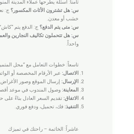
ثامناً: أسئلة يطرحها عملاء المدينة المنو
س: هل تشترون الأثاث المكسور؟
ج: نعم
خشب أو معدن.
س: متى يتم الدفع؟
ج: الدفع يتم “كاش” 
س: هل تتحملون تكاليف النجارين والعم
واحداً.
تاسعاً: خطوات التعامل مع “محل المتمي
الاتصال:
عبر الأرقام المخصصة أو الوات
الإرسال:
إرسال الموقع وصور الأغراض ال
المعاينة:
وصول المندوب في موعد أقصاه 
الاتفاق:
تقديم السعر العادل بناءً على ح
التنفيذ:
فك، تحميل، ودفع فوري.
عاشراً: الخاتمة – راحتك في تميزك