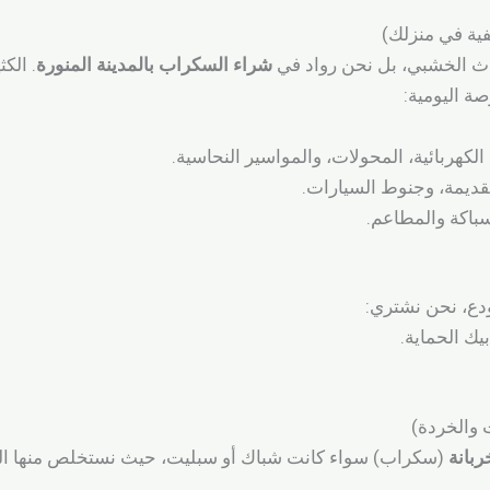
فية في منزلك)
اث الخشبي، بل نحن رواد في
شراء السكراب بالمدينة المنورة
. الك
ة اليومية:
لكهربائية، المحولات، والمواسير النحاسية.
لقديمة، وجنوط السيارات.
باكة والمطاعم.
ودع، نحن نشتري:
يك الحماية.
ربانة
(سكراب) سواء كانت شباك أو سبليت، حيث نستخلص منها ا