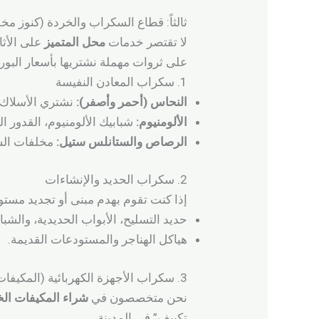
ثالثاً: قطاع السكراب والخردة (كنوز مخ
لا تقتصر خدمات
محل المتميز
على الأث
على ثروات مهملة نشتريها بأسعار البورص
1. سكراب المعادن النفيسة
النحاس (أحمر وأصفر):
نشتري الأسلاك ا
الألومنيوم:
شبابيك الألومنيوم، القدور ا
الرصاص والستانلس ستيل:
مخلفات الس
2. سكراب الحديد والإنشاءات
إذا كنت تقوم بهدم مبنى أو تجديد مست
حديد التسليح، الأبواب الحديدية، والشباب
هياكل الهناجر والمستودعات القديمة.
3. سكراب الأجهزة الكهربائية (المكيفات والخردة)
نحن متخصصون في
شراء المكيفات الخ
تكييف” في المدينة.