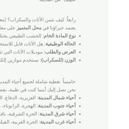
رابعاً: كيف نثمن الأثاث والسكراب؟ (معا
يعتمد خبراؤنا في
محل المتميز
على معاي
نوع المادة الخام:
الخشب الطبيعي يختل
الحالة الوظيفية:
هل الأثاث قابل للاستخد
العرض والطلب:
موديلات الأثاث التي ت
الوزن (للسكراب):
نستخدم موازين إلكتر
خامساً: تغطية شاملة لجميع أحياء المدين
نحن نصل إليك أينما كنت في طيبة، بفضل
أحياء شمال المدينة:
العزيزية، الدفاع، 
أحياء جنوب المدينة:
الهجرة، الرانوناء،
أحياء شرق المدينة:
الحرة الشرقية، باقدو
أحياء غرب المدينة:
الحرة الغربية، القبلت